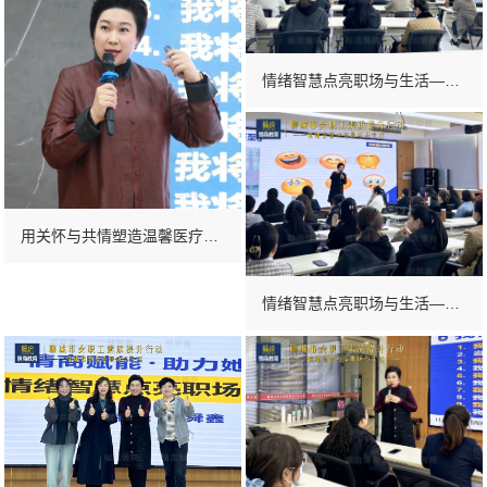
情绪智慧点亮职场与生活—情商赋能 • 助力她力量
用关怀与共情塑造温馨医疗—情商赋能 • 助力她力量
情绪智慧点亮职场与生活—情商赋能 • 助力她力量